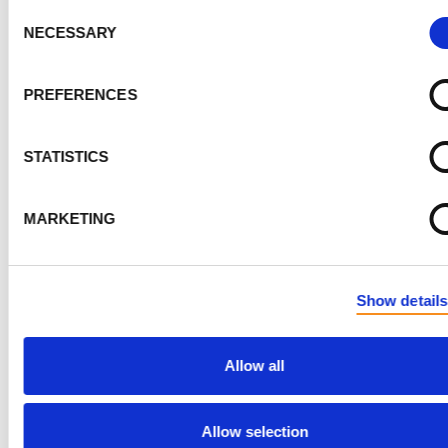
Consent
NECESSARY
Selection
Les voix de la MPR
PREFERENCES
Wendy Marshall-Fagan, Moncton N-B
STATISTICS
MARKETING
"Pour moi, il s'agit vraiment d'un handicap invisible. J
Show details
travaille toujours à temps plein. J'ai toujours l'air
relativement en bonne santé à l'extérieur. Je suis tou
Allow all
actif et je continue à voyager. Les gens sont choqués 
je leur dis que ma fonction rénale actuelle est de 12 %
Allow selection