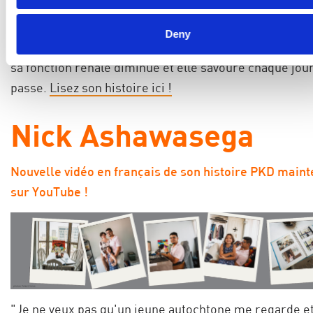
Ce mois-ci,
Wendy partage son histoire avec la MPRA
a été diagnostiquée à l'âge de 18 ans, son père ayant h
Deny
de la MPR. Aujourd'hui âgée d'une cinquantaine d'ann
sa fonction rénale diminue et elle savoure chaque jour
passe.
Lisez son histoire ici !
Nick Ashawasega
Nouvelle vidéo en français de son histoire PKD main
sur YouTube !
"Je ne veux pas qu'un jeune autochtone me regarde e