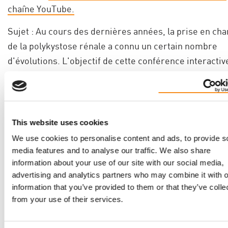
chaîne YouTube.
Sujet : Au cours des dernières années, la prise en ch
de la polykystose rénale a connu un certain nombre
d'évolutions. L'objectif de cette conférence interactive
de faire le point sur la polykystose rénale autosomiqu
dominante (ADPKD). Comment la maladie est-elle
diagnostiquée ? Quels sont les symptômes ? Commen
évolue la maladie et comment la traiter ?
This website uses cookies
We use cookies to personalise content and ads, to provide s
Conférencier : Dre Marie-Noëlle Pépin, Institut de
media features and to analyse our traffic. We also share
recherche clinique de Montréal de l'IRCM.
information about your use of our site with our social media,
advertising and analytics partners who may combine it with o
(Note : ce webinaire a été présenté entièrement en
information that you’ve provided to them or that they’ve colle
français).
from your use of their services.
SENSIBILISATION