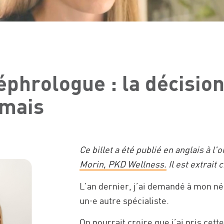
phrologue : la décision
amais
Ce billet a été publié en anglais à l'
Morin, PKD Wellness.
Il est extrait
L’an dernier, j’ai demandé à mon n
un·e autre spécialiste.
On pourrait croire que j’ai pris cette