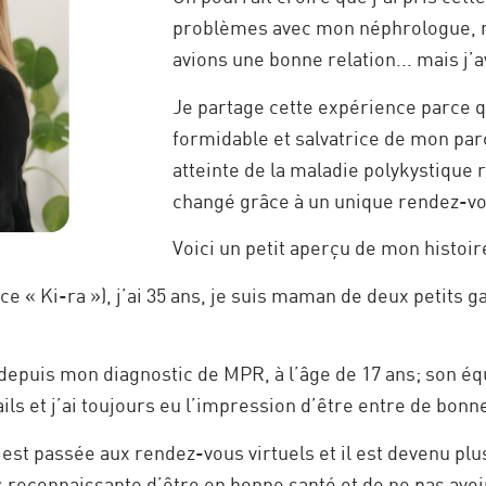
problèmes avec mon néphrologue, ma
avions une bonne relation... mais j’a
Je partage cette expérience parce 
formidable et salvatrice de mon pa
atteinte de la maladie polykystique 
changé grâce à un unique rendez-v
Voici un petit aperçu de mon histoire
e « Ki-ra »), j’ai 35 ans, je suis maman de deux petits g
epuis mon diagnostic de MPR, à l’âge de 17 ans; son é
ils et j’ai toujours eu l’impression d’être entre de bonn
est passée aux rendez-vous virtuels et il est devenu plus
s reconnaissante d’être en bonne santé et de ne pas avoi