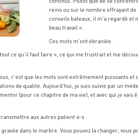
continus. Plutôt que de se concentre
reins ou sur le nombre effrayant de
conseils bateaux, il m’a regardé et 
beau travail ».
Ces mots m’ont ébranlée.
 tout ce qu’il faut faire », ce qui me frustrait et me déc
.
ous, c’est que les mots sont extrêmement puissants et qu
ions de qualité. Aujourd’hui, je suis suivie par un méde
tor (pour ce chapitre de ma vie), et avec qui je vais ê
transmettre aux autres patient·e·s :
 gravée dans le marbre. Vous pouvez la changer, vous po