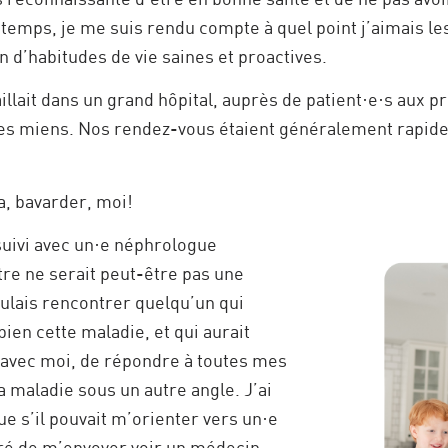
 temps, je me suis rendu compte à quel point j’aimais les
n d’habitudes de vie saines et proactives.
llait dans un grand hôpital, auprès de patient·e·s aux 
es miens. Nos rendez-vous étaient généralement rapides 
ça, bavarder, moi!
uivi avec un·e néphrologue
ntre ne serait peut-être pas une
ulais rencontrer quelqu’un qui
ien cette maladie, et qui aurait
 avec moi, de répondre à toutes mes
a maladie sous un autre angle. J’ai
 s’il pouvait m’orienter vers un·e
suré de m’envoyer voir un médecin