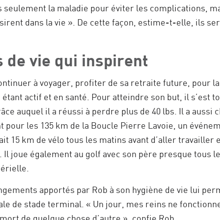
s seulement la maladie pour éviter les complications, m
sirent dans la vie ». De cette façon, estime-t-elle, ils s
de vie qui inspirent
inuer à voyager, profiter de sa retraite future, pour laqu
 étant actif et en santé. Pour atteindre son but, il s’est t
 auquel il a réussi à perdre plus de 40 lbs. Il a aussi c
nt pour les 135 km de la Boucle Pierre Lavoie, un événeme
fait 15 km de vélo tous les matins avant d’aller travailler 
 Il joue également au golf avec son père presque tous l
érielle.
ngements apportés par Rob à son hygiène de vie lui pe
nale de stade terminal. « Un jour, mes reins ne fonctionn
à mort de quelque chose d’autre », confie Rob.