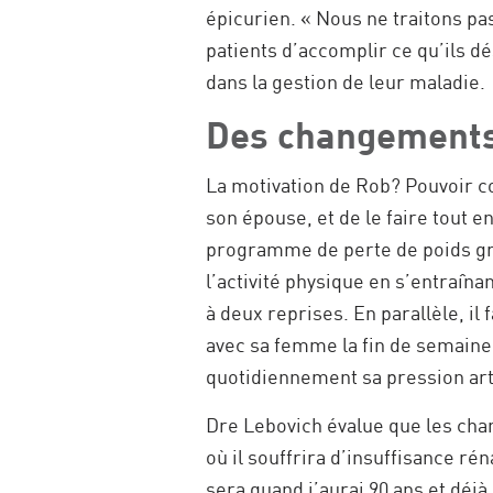
épicurien. « Nous ne traitons pa
patients d’accomplir ce qu’ils dé
dans la gestion de leur maladie.
Des changements 
La motivation de Rob? Pouvoir cont
son épouse, et de le faire tout en
programme de perte de poids grâce
l’activité physique en s’entraîna
à deux reprises. En parallèle, il 
avec sa femme la fin de semaine.
quotidiennement sa pression art
Dre Lebovich évalue que les cha
où il souffrira d’insuffisance ré
sera quand j’aurai 90 ans et déj