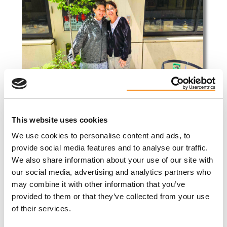
This website uses cookies
We use cookies to personalise content and ads, to
provide social media features and to analyse our traffic.
We also share information about your use of our site with
our social media, advertising and analytics partners who
J’ai reçu une greffe de rein d’une donneuse vivante
may combine it with other information that you’ve
en mai 2024, à l’Hôpital universitaire, London Health
provided to them or that they’ve collected from your use
Sciences Centre, à London, en Ontario. J’avais alors
of their services.
62 ans. Mais le processus a commencé environ un