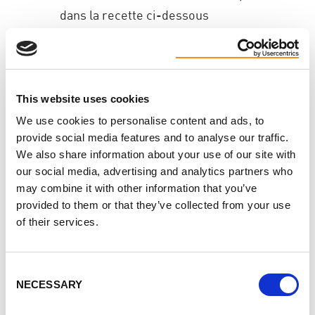
dans la recette ci-dessous
Des stratégies
simples pour
This website uses cookies
réduire les sucres
We use cookies to personalise content and ads, to
provide social media features and to analyse our traffic.
ajoutés
We also share information about your use of our site with
our social media, advertising and analytics partners who
may combine it with other information that you’ve
1. Remplacer plutôt qu’éliminer
provided to them or that they’ve collected from your use
of their services.
De petits changements font une grande différence
avec le temps. Par exemple :
Consent
Yogourt aromatisé → yogourt nature avec des
NECESSARY
Selection
petits fruits et de la vanille