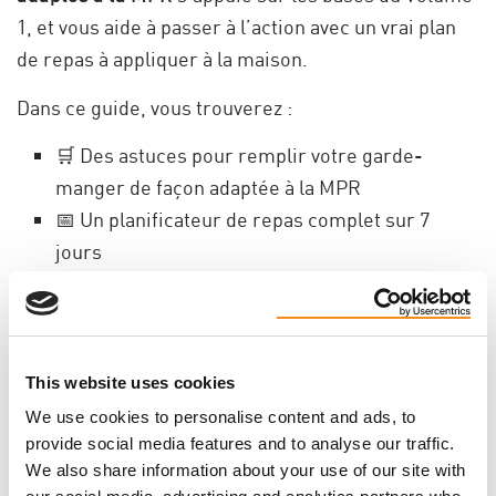
1, et vous aide à passer à l’action avec un vrai plan
de repas à appliquer à la maison.
Dans ce guide, vous trouverez :
🛒 Des astuces pour remplir votre garde-
manger de façon adaptée à la MPR
📅 Un planificateur de repas complet sur 7
jours
🍽️ Des recettes pour les déjeuners, dîners,
soupers et collations
📋 Une liste d’épicerie imprimable pour le
garde-manger
This website uses cookies
💡 Des idées de substitutions pour adapter vos
We use cookies to personalise content and ads, to
recettes préférées à la MPR
provide social media features and to analyse our traffic.
We also share information about your use of our site with
👶🏽 Des suggestions pour cuisiner avec les