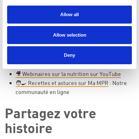
ressources en
nutrition rénale
Allow all
Envie d’en savoir plus ? Voici quelques ressources
Allow selection
utiles :
📖 Blogue sur la nutrition et la MPR
Deny
: Nouveaux
sujets chaque mois depuis 2023
🎥 Webinaires sur la nutrition sur YouTube
🧑‍🍳 Recettes et astuces sur Ma MPR
: Notre
communauté en ligne
Partagez votre
histoire