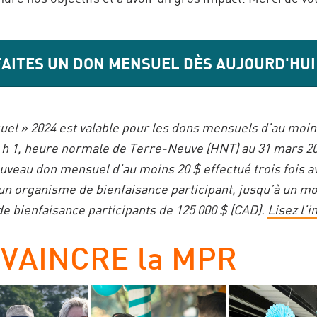
FAITES UN DON MENSUEL DÈS AUJOURD'HUI 
el » 2024 est valable pour les dons mensuels d’au moi
0 h 1, heure normale de Terre-Neuve (HNT) au 31 mars 20
veau don mensuel d’au moins 20 $ effectué trois fois av
un organisme de bienfaisance participant, jusqu’à un m
e bienfaisance participants de 125 000 $ (CAD).
Lisez l’i
 VAINCRE la MPR