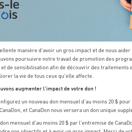
lente manière d’avoir un gros impact et de nous aider à
pouvons poursuivre notre travail de promotion des prog
 et de sensibilisation afin de découvrir des traitements
iorer la vie de tous ceux qu'elle affecte.
ouvons augmenter l’impact de votre don !
onfigurez un nouveau don mensuel d’au moins 20 $ pour
 CanaDon, et CanaDon nous versera un don unique supplé
don mensuel d’au moins 20 $ par l’entremise de CanaDo
ndre nos objectifs et à avoir un gros impact. Merci de vo