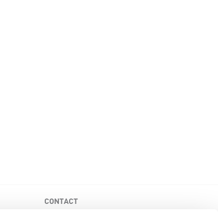
CONTACT
Fondation canadienne de la MPR