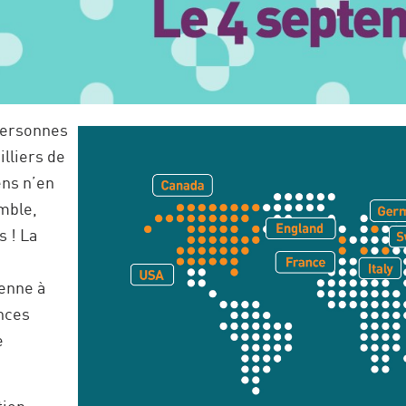
personnes
lliers de
ens n’en
mble,
 ! La
ienne à
nces
e
tion