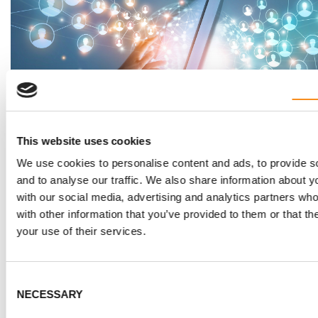
Imaginez un espace où la communauté de la MPR se r
partager, apprendre et se connecter. Bientôt, vous au
This website uses cookies
plateforme innovante remplie de ressources, d’évén
We use cookies to personalise content and ads, to provide s
soutien. Restez à l’écoute pour plus de détails sur cett
and to analyse our traffic. We also share information about yo
passionnante !
with our social media, advertising and analytics partners wh
with other information that you’ve provided to them or that th
Rencontres de soutie
your use of their services.
les pairs
Consent
NECESSARY
Selection