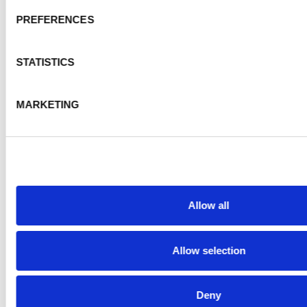
PREFERENCES
STATISTICS
Vous cherchez à créer des liens et trouver du soutien 
MARKETING
réunions du
groupe de soutien par les pairs de la MPR
en partenariat avec la Fondation canadienne du rein. 
offrent un espace sécurisant et enrichissant pour par
expériences et renforcer la communauté. Apprenez-e
inscrivez-vous dès aujourd’hui.
Allow all
Ces événements se dérouleront en anglais.
Allow selection
Aimez-vous cette page?
Deny
Tweet