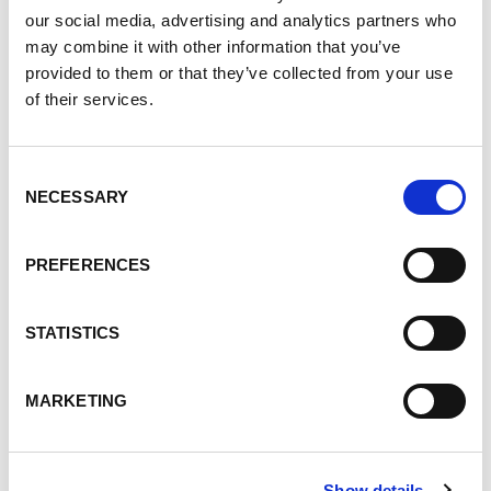
« Phos- » (phosphate, acide phosphorique)
our social media, advertising and analytics partners who
Phosphate de sodium
may combine it with other information that you’ve
Phosphate de calcium
provided to them or that they’ve collected from your use
of their services.
Pyrophosphate
Les additifs de potassium comprennent souvent :
Consent
NECESSARY
Chlorure de potassium
Selection
Phosphate de potassium
Citrate de potassium
PREFERENCES
Comment profiter
STATISTICS
des aliments riches
MARKETING
en potassium avec
Show details