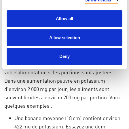
une alimentation
pauvre en potassium
Allow all
Si vous
devez
réduire le potassium, cela ne signifie
Allow selection
pas privation.
1. La taille des portions compte
Deny
Plusieurs aliments peuvent toujours faire partie de
votre alimentation si les portions sont ajustées.
Dans une alimentation pauvre en potassium
d’environ 2 000 mg par jour, les aliments sont
souvent limités à environ 200 mg par portion. Voici
quelques exemples :
Une banane moyenne (18 cm) contient environ
422 mg de potassium. Essayez une demi-