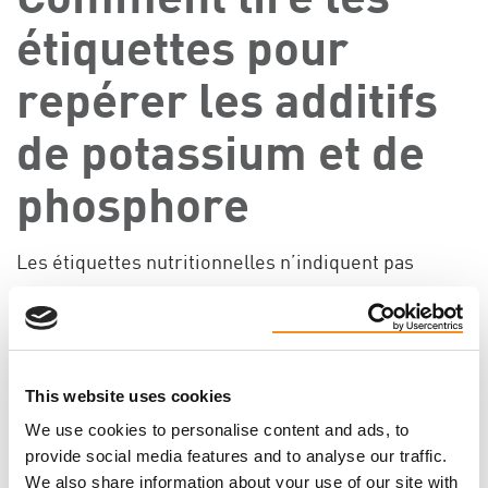
étiquettes pour
repérer les additifs
de potassium et de
phosphore
Les étiquettes nutritionnelles n’indiquent pas
toujours la quantité de potassium ou de phosphore,
mais les additifs apparaissent dans la liste des
ingrédients.
This website uses cookies
Surveillez ces mots :
We use cookies to personalise content and ads, to
Les additifs de phosphore comprennent souvent :
provide social media features and to analyse our traffic.
We also share information about your use of our site with