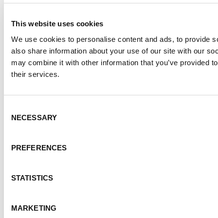
ADRESSE
This website uses cookies
We use cookies to personalise content and ads, to provide so
also share information about your use of our site with our so
may combine it with other information that you’ve provided to
their services.
Consent
Fondation canadienne de la MPR
NECESSARY
Selection
3-1750, avenue Queensway, bureau 158
Etobicoke (Ontario)
PREFERENCES
M9C 5H5
STATISTICS
1-877-410-1741
Toronto:
416-410-1740
MARKETING