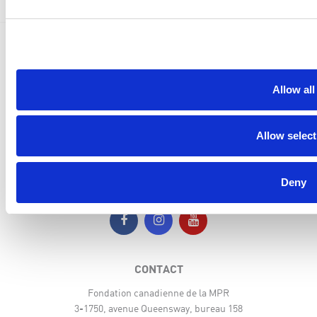
Commencez ici
Allow all
À propos de nous
Événements
Allow select
Nouvelles
Deny
SUIVEZ-NOUS
CONTACT
Fondation canadienne de la MPR
3-1750, avenue Queensway, bureau 158