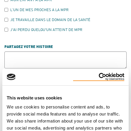
L’UN DE MES PROCHES A LA MPR
JE TRAVAILLE DANS LE DOMAIN DE LA SANTÉ
J'AI PERDU QUELQU'UN ATTEINT DE MPR
PARTAGEZ VOTRE HISTOIRE
Merci d’avoir partagé votre histoire. En partageant
votre histoire, vous nous autorisez à la publier sur
notre site Web, nos médias sociaux et sur d’autres
This website uses cookies
plateformes afin de sensibiliser la population. Si
We use cookies to personalise content and ads, to
cela vous pose problème, faites-le-nous savoir.
provide social media features and to analyse our traffic.
We also share information about your use of our site with
SÉLECTIONNEZ « OUI » SI VOUS SOUHAITEZ ÊTRE
our social media, advertising and analytics partners who