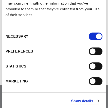
CONTACTÉ POUR DES OPPORTUNITÉS DE
may combine it with other information that you’ve
COMMUNICATIONS MÉDIATIQUES (P. EX., PRESSE
provided to them or that they’ve collected from your use
ÉCRITE, TÉLÉVISION, DÉFENSE AUPRÈS DU
of their services.
GOUVERNEMENT, ETC.) AVEC LA FONDATION
CANADIENNE DE LA MPR.
Consent
NECESSARY
Selection
PREFERENCES
STATISTICS
MARKETING
Joignez-vous à la
Show details