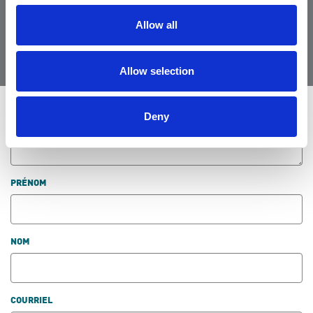
communauté
Allow all
Allow selection
LAISSER LES COMMENTAIRES
Deny
PRÉNOM
NOM
COURRIEL