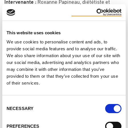
Intervenante :
Roxanne Papineau, diététiste et
nutritionniste
En 2005, Roxanne Papineau a obtenu un
This website uses cookies
baccalauréat en nutrition à l’Université Laval, où
We use cookies to personalise content and ads, to
elle s’est ensuite spécialisée pour recevoir un
provide social media features and to analyse our traffic.
diplôme d’études supérieures en alimentation
We also share information about your use of our site with
fonctionnelle et santé.
our social media, advertising and analytics partners who
may combine it with other information that you’ve
Roxanne est nutritionniste clinicienne en
provided to them or that they’ve collected from your use
of their services.
néphrologie à l’Institut universitaire de cardiologie
et de pneumologie de Québec (IUCPQ) depuis près
de 20 ans. Elle est chargée de cours pour le
Consent
NECESSARY
baccalauréat en nutrition clinique et le doctorat en
Selection
pharmacie à l’Université Laval. Elle est présidente
du RNNQ (Regroupement des nutritionnistes en
PREFERENCES