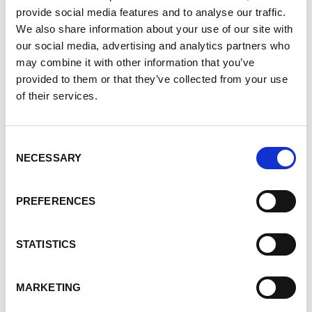
provide social media features and to analyse our traffic.
Vivre avec la MPR peut parfois être isolant, mais
We also share information about your use of our site with
our social media, advertising and analytics partners who
vous n’êtes pas seul. Cette communauté en ligne
may combine it with other information that you’ve
vous donnera accès aux informations et aux
provided to them or that they’ve collected from your use
connexions dont vous avez besoin pour naviguer
of their services.
votre parcours avec confiance. C’est un endroit où
vous pouvez trouver du soutien, de la
Consent
compréhension et de l’espoir – à tout moment, où
NECESSARY
Selection
que vous soyez.
Nous avons hâte de partager cette nouvelle
PREFERENCES
ressource avec vous. Restez à l’écoute pour plus de
détails, notamment la date officielle de lancement
STATISTICS
et les instructions pour vous inscrire.
MARKETING
Ensemble, bâtissons une communauté MPR plus