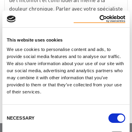
de l’inconfort et contribuerait même à la
douleur chronique. Parler avec votre spécialiste
si vous ressentez de l’inconfort ou une douleur
qui influence votre qualité de vie. Ensemble,
vous pourrez déterminer le meilleur plan
This website uses cookies
d’action.
We use cookies to personalise content and ads, to
provide social media features and to analyse our traffic.
We also share information about your use of our site with
our social media, advertising and analytics partners who
Was this helpful?
may combine it with other information that you’ve
provided to them or that they’ve collected from your use
of their services.
Tweet
Consent
NECESSARY
Selection