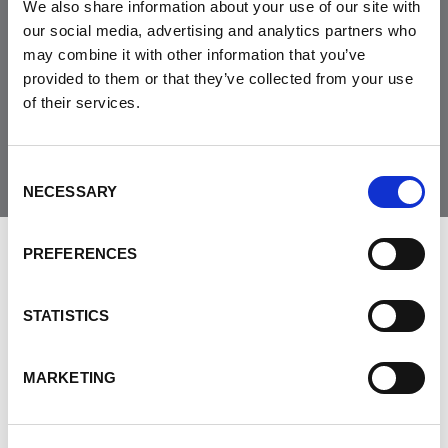
We also share information about your use of our site with
our social media, advertising and analytics partners who
may combine it with other information that you’ve
Joignez-vous à la
provided to them or that they’ve collected from your use
communauté
of their services.
Consent
NECESSARY
Selection
PREFERENCES
LAISSER LES COMMENTAIRES
STATISTICS
PRÉNOM
MARKETING
NOM