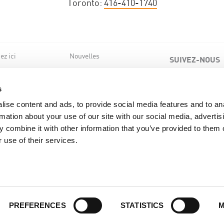
Toronto:
416-410-1740
z ici
Nouvelles
SUIVEZ-NOUS
de nous
ts
s
ise content and ads, to provide social media features and to an
rmation about your use of our site with our social media, advertis
 combine it with other information that you’ve provided to them o
 use of their services.
Retour en haut de page
PREFERENCES
STATISTICS
M