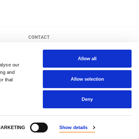
CONTACT
Fondation canadienne de la MPR
3-1750, avenue Queensway, bureau 158
Allow all
Etobicoke (Ontario), M9C 5H5
alyse our
Business No: 852683853RR0001
ing and
1-877-410-1741
Allow selection
r that
Deny
Powered by
NationBuilder
.
ARKETING
Show details