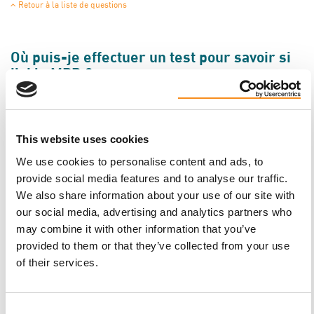
Retour à la liste de questions
Où puis-je effectuer un test pour savoir si
j’ai la MPR ?
Retour à la liste de questions
This website uses cookies
Existe-t-il un lien entre la MPR et le cancer
We use cookies to personalise content and ads, to
?
provide social media features and to analyse our traffic.
We also share information about your use of our site with
Le cancer et la MPR impliquent tous deux la croissance de
our social media, advertising and analytics partners who
cellules non régulées, mais il n’y a pas de lien clairement établi
may combine it with other information that you’ve
entre les deux maladies.
provided to them or that they’ve collected from your use
of their services.
Retour à la liste de questions
Consent
La MPR est-elle contagieuse ? Comment les