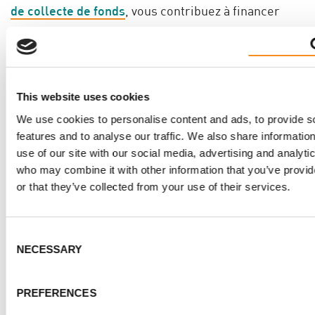
de collecte de fonds
, vous contribuez à financer
directement la mission de la Fondation canadienne
de la MPR de promouvoir les programmes de
recherche, la défense, l’éducation, le soutien, et la
sensibilisation afin de découvrir des traitements et
This website uses cookies
un remède contre la MPR et d’améliorer les vies de
We use cookies to personalise content and ads, to provide s
toutes les personnes touchées.
features and to analyse our traffic. We also share informatio
use of our site with our social media, advertising and analyti
Rappelez-vous que chaque dollar collecté nous
who may combine it with other information that you’ve provi
rapproche de notre but : Un remède contre la MPR!
or that they’ve collected from your use of their services.
Consent
NECESSARY
Selection
FAITES UN DON DÈS AUJOURD’H
PREFERENCES