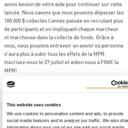
avons besoin de votre aide pour continuer sur cette
lancée. Nous savons que nous pouvons dépasser les
185 000 $ collectés l’année passée en recrutant plus
de participants et en impliquant chaque marcheur
et marcheuse dans la collecte de fonds. Grâce à
vous, nous pouvons entrevoir un avenir où personne
n’aura plus à subir tous les effets de la MPR.
Inscrivez-vous le 27 juillet et aidez-nous à FINIE la
MPR!
Même si vous ne pouvez pas participer à la marche
pour FINIE la MPR ou qu’aucune marche n’est
organisée dans votre région, vous pouvez toujours
This website uses cookies
avoir une incidence importante en sensibilisant les
We use cookies to personalise content and ads, to provide
personnes de votre entourage et en collectant des
social media features and to analyse our traffic. We also sha
fonds pour la recherche contre la MPR! En faisant
information about your use of our site with our social media,