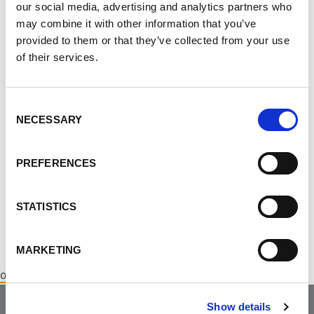
our social media, advertising and analytics partners who
de la MPR – qui vise à promouvoir les programmes
may combine it with other information that you’ve
de recherche, de formation, de sensibilisation et de
provided to them or that they’ve collected from your use
soutien – afin qu’un jour, nous puissions célébrer la
of their services.
victoire contre cette maladie. Visez haut et croyez-y
! Nous vous attendons avec impatience !
Consent
NECESSARY
Selection
contact
Gina Hedges, Coordonnatrice de section et de la
PREFERENCES
Marche d’Ottawa ·
STATISTICS
MARKETING
ottawachapter@endpkd.ca
Show details