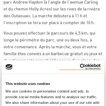
parc Andrew Haydon (à l’angle de l’avenue Carling
et du chemin Holly Acres) sur les rives de la rivière
des Outaouais. La marche débutera à 11 h et
l’inscription se fera sur place à compter de 10 h.
Vous pouvez effectuer le parcours de 4,5 km, qui
longe le périmètre du parc, une ou deux fois, à
votre convenance. Après la marche, vous et votre
famille êtes conviés à un barbecue gratuit où jeux et
divertissements seront à l’honneur. Sur place, des
modules de jeux amuseront les tout-petits !
La maladie polykystique des reins est l’une des
This website uses cookies
maladies mortelles les plus courantes
actuellement. À ce jour, il n’existe aucun traitement
We use cookies to personalise content and ads, to
provide social media features and to analyse our traffic.
pour la guérir. Aidez-nous à recueillir des fonds
We also share information about your use of our site with
pour appuyer la mission de la Fondation canadienne