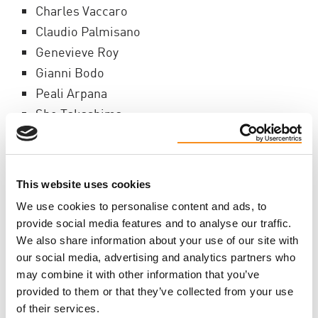
Charles Vaccaro
Claudio Palmisano
Genevieve Roy
Gianni Bodo
Peali Arpana
Sho Takashima
Suzi De Medeiros
contact
This website uses cookies
Luisa Miniaci-Di Leo, Coordonnatrice de section et
We use cookies to personalise content and ads, to
de la Marche de Montréal ·
provide social media features and to analyse our traffic.
montrealchapter@endpkd.ca
We also share information about your use of our site with
· (514) 501 9924
our social media, advertising and analytics partners who
Sophia Taglienti, Les Productions Sophisticada ·
may combine it with other information that you’ve
provided to them or that they’ve collected from your use
sophisticadaprod@gmail.com
· (514) 463 3558
of their services.