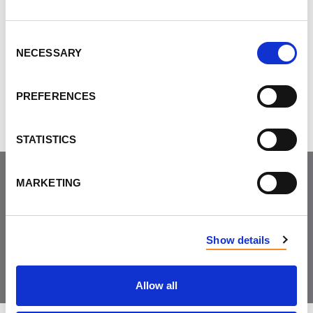
Consent
des billets
NECESSARY
Selection
35,00$ ·
Purchase tickets
PREFERENCES
STATISTICS
MARKETING
Joignez-vous à la
communauté
Show details
Allow all