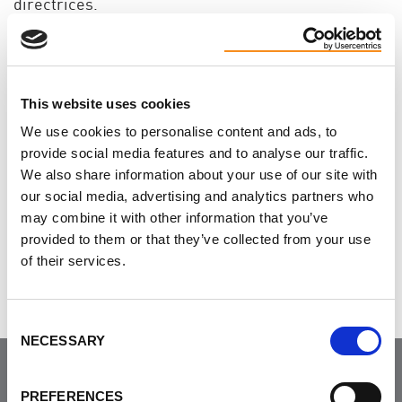
directrices.
Si vous souhaitez participer à la révision de ces
lignes directrices, le délai a été prolongé jusqu'au
1er décembre 2023. Vous pouvez
télécharger le
This website uses cookies
projet de lignes directrices et soumettre vos
We use cookies to personalise content and ads, to
commentaires sur leur site web, ici.
provide social media features and to analyse our traffic.
We also share information about your use of our site with
our social media, advertising and analytics partners who
Aimez-vous cette page?
may combine it with other information that you’ve
provided to them or that they’ve collected from your use
Tweet
of their services.
Consent
NECESSARY
Selection
PREFERENCES