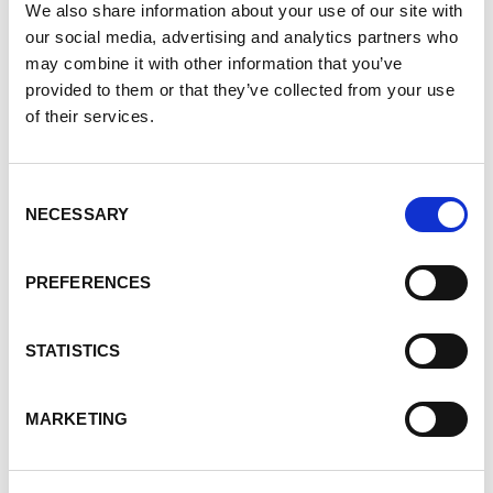
We also share information about your use of our site with
couchée, mais je savais que je devais être l’artisane
our social media, advertising and analytics partners who
de mon futur si je ne voulais pas attendre plus de 5
may combine it with other information that you’ve
ans avant d’obtenir une greffe.
provided to them or that they’ve collected from your use
of their services.
Et en
Consent
NECESSARY
Selection
PREFERENCES
STATISTICS
MARKETING