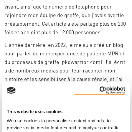
vivant, ainsi que le numéro de téléphone pour
rejoindre mon équipe de greffe, que j’avais avertie
préalablement. Cet article a été partagé plus de 200
fois et a rejoint plus de 12 000 personnes.
L’année dernière, en 2022, je me suis créé un blog
pour parler de mon expérience de patiente MPR et
du processus de greffe (pkdwarrior.com). J’ai écrit
à de nombreux médias pour leur raconter mon
histoire et les sensibiliser à la cause rénale, et j’ai
fait plus d’une vingtaine d’entrevues en français et
en anglais sur le sujet. À chaque fois, je nommais
mon besoin de trouver un donneur, mais en
This website uses cookies
sensibilisant les gens à la cause du don d’organes et
We use cookies to personalise content and ads, to
à la MPR, ce qui donnait du sens à ce que je vivais.
provide social media features and to analyse our traffic.
J’étais épuisée et passais beaucoup de temps