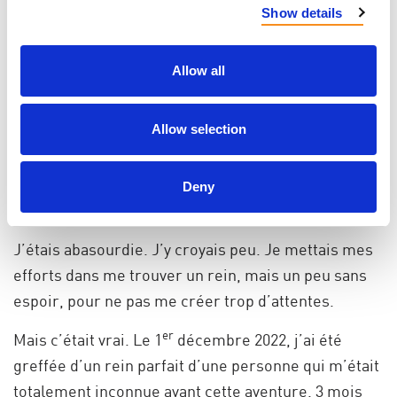
Show details
Allow all
Allow selection
septembre 2022, on m’a appelée pour me dire qu’un
donneur compatible avait terminé les tests, et que
je pourrais être greffée soit fin novembre ou début
Deny
décembre.
J’étais abasourdie. J’y croyais peu. Je mettais mes
efforts dans me trouver un rein, mais un peu sans
espoir, pour ne pas me créer trop d’attentes.
er
Mais c’était vrai. Le 1
décembre 2022, j’ai été
greffée d’un rein parfait d’une personne qui m’était
totalement inconnue avant cette aventure. 3 mois