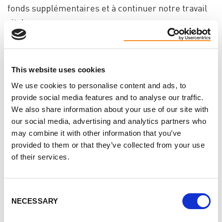
fonds supplémentaires et à continuer notre travail
vital.
Veuillez envisager de faire un don et de vous joindre
à nous dans cette opportunité passionnante. Chaque
This website uses cookies
dollar compte, et ensemble, nous pouvons apporter
We use cookies to personalise content and ads, to
espoir et aide à la communauté MPR.
provide social media features and to analyse our traffic.
Faites un don maintenant et aidez-nous à faire une
We also share information about your use of our site with
our social media, advertising and analytics partners who
grande différence !
may combine it with other information that you’ve
provided to them or that they’ve collected from your use
FAITES UN DON AUJOURD'HUI !
of their services.
Les dons doivent être faits via canadahelps.org ou
Consent
via les outils de collecte de fonds de
CanaDon
tels
NECESSARY
Selection
que les formulaires de dons personnalisables, les