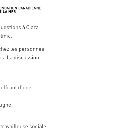
questions à Clara
linic.
 chez les personnes
ns. La discussion
.
uffrant d’une
ligne.
 travailleuse sociale