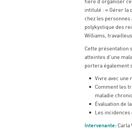
fière d’organiser ce
intitulé : « Gérer la
chez les personnes 
polykystique des re
Williams, travailleu
Cette présentation s
atteintes d’une mala
portera également su
Vivre avec une 
Comment les tra
maladie chroniq
Évaluation de l
Les incidences 
Intervenante:
Carla 