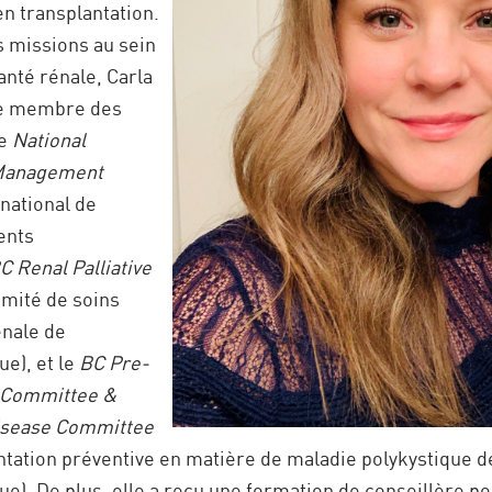
en transplantation.
s missions au sein
nté rénale, Carla
tre membre des
Le
National
 Management
national de
ents
C Renal Palliative
mité de soins
énale de
e), et le
BC Pre-
 Committee &
Disease Committee
ntation préventive en matière de maladie polykystique d
e). De plus, elle a reçu une formation de conseillère po