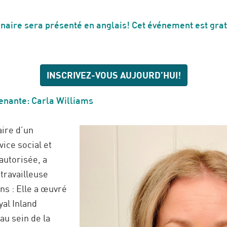
naire sera présenté en anglais!
Cet événement est grat
INSCRIVEZ-VOUS AUJOURD’HUI!
venante: Carla Williams
aire d’un
ice social et
 autorisée, a
 travailleuse
ns : Elle a œuvré
yal Inland
au sein de la