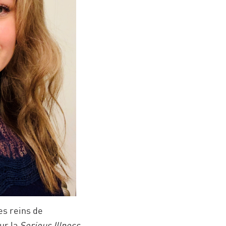
es reins de
ur la
Serious Illness