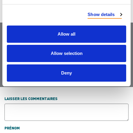
Show details
Allow all
Joignez-vous à la
communauté
Allow selection
Deny
LAISSER LES COMMENTAIRES
PRÉNOM