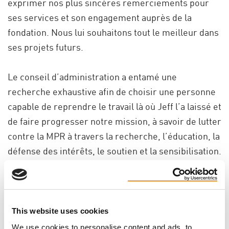
exprimer nos plus sincères remerciements pour
ses services et son engagement auprès de la
fondation. Nous lui souhaitons tout le meilleur dans
ses projets futurs.
Le conseil d’administration a entamé une
recherche exhaustive afin de choisir une personne
capable de reprendre le travail là où Jeff l’a laissé et
de faire progresser notre mission, à savoir de lutter
contre la MPR à travers la recherche, l’éducation, la
défense des intérêts, le soutien et la sensibilisation.
Nous demeurons engagés à accomplir notre
mission durant cette période de transition, afin de
faire une différence dans la vie de ceux et celles
This website uses cookies
dont la vie est affectée par la MPR. Nous vous
We use cookies to personalise content and ads, to