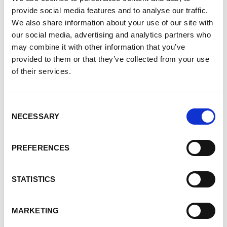
sommes reconnaissant·e·s pour votre soutien
provide social media features and to analyse our traffic.
We also share information about your use of our site with
infaillible à travers ces changements et nous avons
our social media, advertising and analytics partners who
hâte de vous partager la suite des choses.
may combine it with other information that you’ve
provided to them or that they’ve collected from your use
Merci pour votre dévouement envers la Fondation
of their services.
canadienne de la MPR.
Consent
Cordialement,
NECESSARY
Selection
Le conseil d’administration
de la Fondation
PREFERENCES
canadienne de la MPR
STATISTICS
Aimez-vous cette page?
MARKETING
Tweet