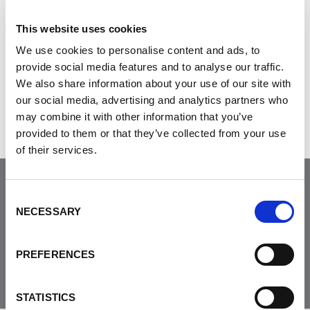
This website uses cookies
Was this helpful?
We use cookies to personalise content and ads, to
provide social media features and to analyse our traffic.
We also share information about your use of our site with
Tweet
our social media, advertising and analytics partners who
may combine it with other information that you’ve
provided to them or that they’ve collected from your use
of their services.
Joignez-vous à la
Consent
NECESSARY
Selection
communauté
PREFERENCES
STATISTICS