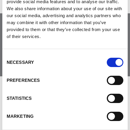
provide social media features and to analyse our traffic.
We also share information about your use of our site with
our social media, advertising and analytics partners who
may combine it with other information that you’ve
provided to them or that they’ve collected from your use
Joignez-vous à la
of their services.
communauté
Consent
NECESSARY
Selection
PREFERENCES
LAISSER LES COMMENTAIRES
STATISTICS
MARKETING
PRÉNOM