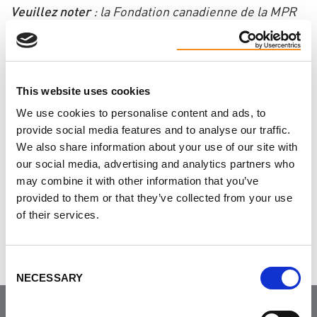
Veuillez noter
: la Fondation canadienne de la MPR
n’emploie pas de professionnels de la santé et ne
peut donc pas répondre à des questions médicales
spécifiques ou des questions liées aux soins de
This website uses cookies
santé individuels. Pour les questions spécifiques
concernant votre santé, veuillez consulter un
We use cookies to personalise content and ads, to
provide social media features and to analyse our traffic.
néphrologue ou un médecin.
We also share information about your use of our site with
our social media, advertising and analytics partners who
Aimez-vous cette page?
may combine it with other information that you’ve
provided to them or that they’ve collected from your use
Tweet
of their services.
Consent
NECESSARY
Selection