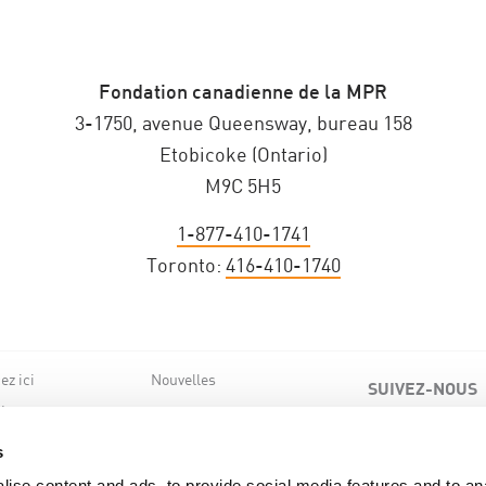
Fondation canadienne de la MPR
3-1750, avenue Queensway, bureau 158
Etobicoke (Ontario)
M9C 5H5
1-877-410-1741
Toronto:
416-410-1740
z ici
Nouvelles
SUIVEZ-NOUS
de nous
ts
s
ise content and ads, to provide social media features and to an