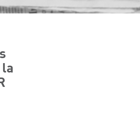
s
 la
R