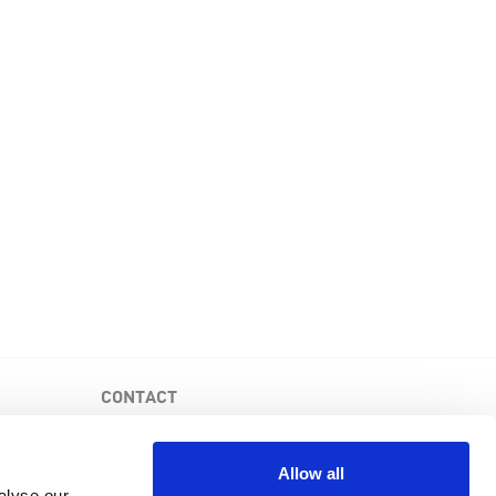
CONTACT
Fondation canadienne de la MPR
3-1750, avenue Queensway, bureau 158
Allow all
Etobicoke (Ontario), M9C 5H5
alyse our