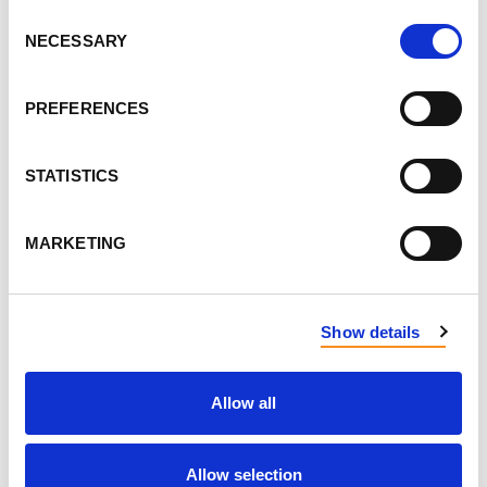
Consent
NECESSARY
Selection
PRÉNOM
PREFERENCES
NOM
STATISTICS
COURRIEL
MARKETING
Show details
ENVOYER LES NOUVELLES PAR COURRIEL
ADRESSE
Allow all
Allow selection