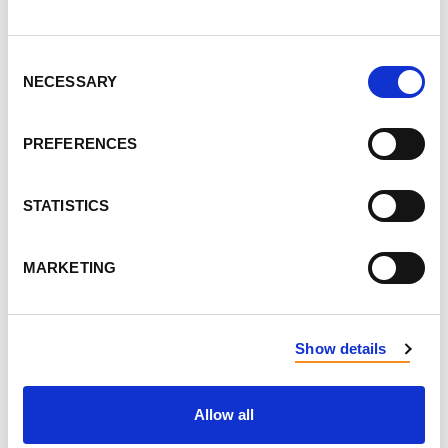
LAISSER LES COMMENTAIRES
Consent
NECESSARY
Selection
PRÉNOM
PREFERENCES
STATISTICS
NOM
MARKETING
COURRIEL
Show details
ENVOYER LES NOUVELLES PAR COURRIEL
Allow all
ADRESSE