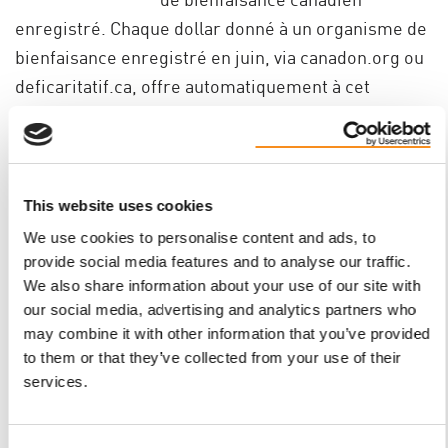
enregistré. Chaque dollar donné à un organisme de
bienfaisance enregistré en juin, via canadon.org ou
deficaritatif.ca, offre automatiquement à cet
organisme une chance de gagner un don de 10 000
$; ce don est offert par La Fondation DONN3.
Quand le concours a-t-il lieu?
This website uses cookies
Le défi débute le 1er juin à 00 h 00 min (heure
We use cookies to personalise content and ads, to
avancée de Terre-Neuve), et se termine le 30 juin à
provide social media features and to analyse our traffic.
23 h 59 min 59 s (heure avancée du Pacifique)
We also share information about your use of our site with
chaque année.
our social media, advertising and analytics partners who
may combine it with other information that you’ve provided
to them or that they’ve collected from your use of their
Aimez-vous cette page?
services.
Tweet