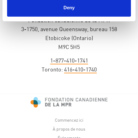
Deny
Fondation canadienne de la MPR
3-1750, avenue Queensway, bureau 158
Etobicoke (Ontario)
M9C 5H5
1-877-410-1741
Toronto:
416-410-1740
Commencez ici
À propos de nous
Événements