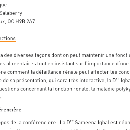
que
Salaberry
ux, QC H9B 2A7
ections
ra des diverses façons dont on peut maintenir une fonct
es alimentaires tout en insistant sur l’importance d’une
ère comment la défaillance rénale peut affecter les conc
re
e de sa présentation, qui sera très interactive, la D
Iqba
estions concernant la fonction rénale, la maladie polyky
e.
érencière
re
opos de la conférencière : La D
Sameena Iqbal est néphr