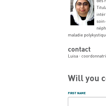
des r
Titu
intér
soin 
néphr
maladie polykystiqu
contact
Luisa · coordonnatri
Will you 
FIRST NAME