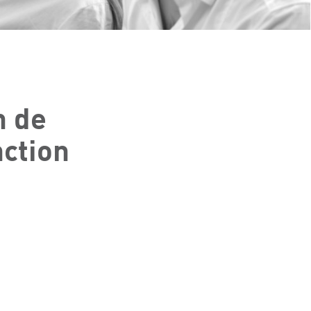
n de
nction
D