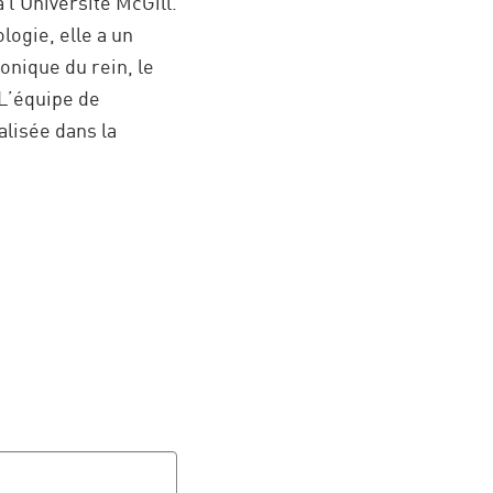
à l’Université McGill.
ogie, elle a un
onique du rein, le
 L’équipe de
alisée dans la