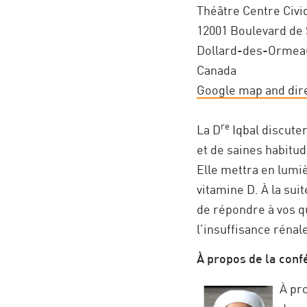
Théâtre Centre Civi
12001 Boulevard de 
Dollard-des-Ormea
Canada
Google map and dir
re
La D
Iqbal discute
et de saines habitud
Elle mettra en lumi
vitamine D. À la suit
de répondre à vos qu
l’insuffisance rénal
À propos de la conf
À pr