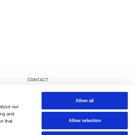
CONTACT
Fondation canadienne de la MPR
3-1750, avenue Queensway, bureau 158
Allow all
Etobicoke (Ontario), M9C 5H5
alyse our
Business No: 852683853RR0001
ing and
1-877-410-1741
Allow selection
r that