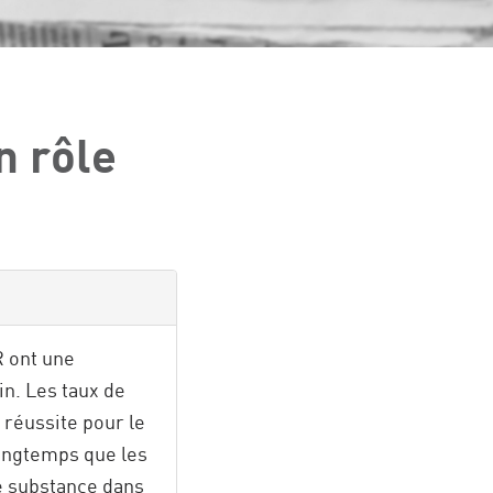
n rôle
R ont une
in. Les taux de
 réussite pour le
longtemps que les
ne substance dans