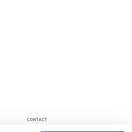
CONTACT
Fondation canadienne de la MPR